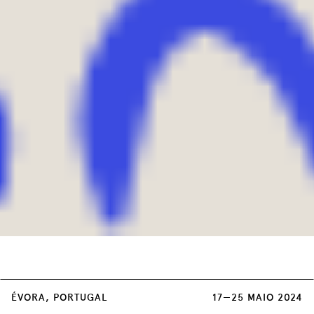
Cada sessão dupla de Concertos tem um
ÉVORA, PORTUGAL
17—25 MAIO 2024
custo único de 3 euros, à venda em: