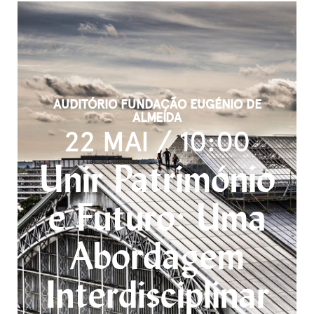
AUDITÓRIO FUNDAÇÃO EUGÉNIO DE
ALMEIDA
22 MAI / 10:00
Unir Património
e Futuro: Uma
Abordagem
Interdisciplinar