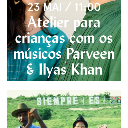
23 MAI / 11:00
Atelier para
crianças com os
músicos Parveen
& Ilyas Khan