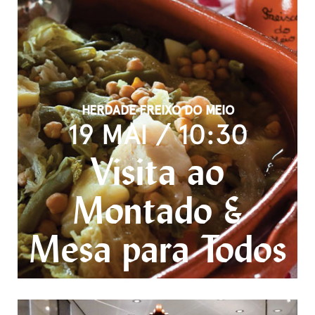
HERDADE FREIXO DO MEIO
19 MAI / 10:30
Visita ao
Montado &
Mesa para Todos