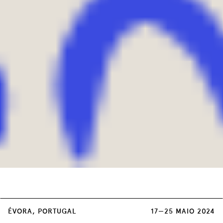
Cada sessão dupla de Concertos tem um
ÉVORA, PORTUGAL
17—25 MAIO 2024
custo único de 3 euros, à venda em: