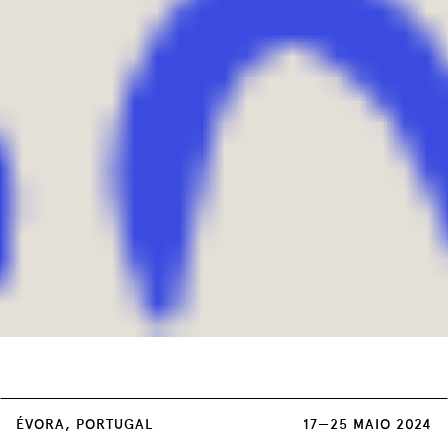
Cada sessão dupla de Concertos tem um
ÉVORA, PORTUGAL
17—25 MAIO 2024
custo único de 3 euros, à venda em: